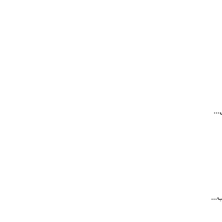
..
...