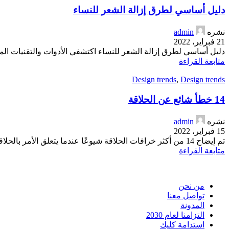
دليل أساسي لطرق إزالة الشعر للنساء
نشره
admin
21 فبراير، 2022
دليل أساسي لطرق إزالة الشعر للنساء اكتشفي الأدوات والتقنيات ال
متابعة القراءة
Design trends
,
Design trends
14 خطأ شائع عن الحلاقة
نشره
admin
15 فبراير، 2022
تم إيضاح 14 من أكثر خرافات الحلاقة شيوعًا عندما يتعلق الأمر بالحلاقة، من المهم فصل الحقيقة عن الخيال. أكره التخمين؟ نجعل الحلاقة ...
متابعة القراءة
من نحن
تواصل معنا
المدونة
التزامنا لعام 2030
استدامة كليك