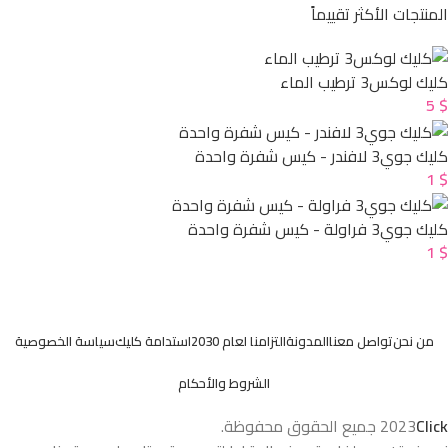
المنتجات الأكثر تقييماً
كليك لوكس3 ترطيب الماء
5
$
كليك جوي3 لافندر - كيس شفرة واحدة
1
$
كليك جوي3 فراولة - كيس شفرة واحدة
1
$
من نحن
تواصل معنا
المدونة
التزامنا لعام 2030
استدامة كليك
سياسة الخصوصية
الشروط والأحكام
Click
2023
جميع الحقوق محفوظة.