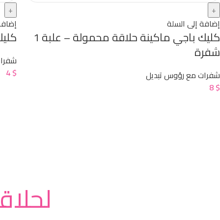
إضافة إلى السلة
إضافة
كليك باجي ماكينة حلاقة محمولة – علبة 1
كليك جوي3
شفرة
شفرات
4
$
شفرات مع رؤوس تبديل
8
$
لحلاق