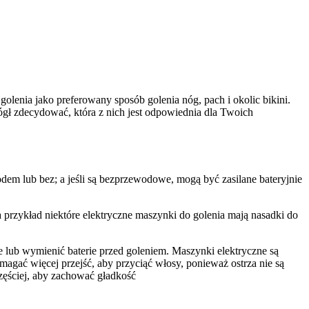
olenia jako preferowany sposób golenia nóg, pach i okolic bikini.
ógł zdecydować, która z nich jest odpowiednia dla Twoich
odem lub bez; a jeśli są bezprzewodowe, mogą być zasilane bateryjnie
przykład niektóre elektryczne maszynki do golenia mają nasadki do
je lub wymienić baterie przed goleniem. Maszynki elektryczne są
magać więcej przejść, aby przyciąć włosy, ponieważ ostrza nie są
 częściej, aby zachować gładkość