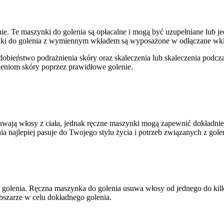
ie. Te maszynki do golenia są opłacalne i mogą być uzupełniane lub j
szynki do golenia z wymiennym wkładem są wyposażone w odłączane wkład
odobieństwo podrażnienia skóry oraz skaleczenia lub skaleczenia podc
ieniom skóry poprzez prawidłowe golenie.
uwają włosy z ciała, jednak ręczne maszynki mogą zapewnić dokładniej
a najlepiej pasuje do Twojego stylu życia i potrzeb związanych z gole
golenia. Ręczna maszynka do golenia usuwa włosy od jednego do kilk
zarze w celu dokładnego golenia.