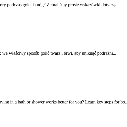
kóry podczas golenia nóg? Zebraliśmy proste wskazówki dotycząc...
k we właściwy sposób golić twarz i brwi, aby uniknąć podrażni...
ing in a bath or shower works better for you? Learn key steps for bo..