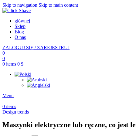
Skip to navigation
Skip to main content
głównej
Sklep
Blog
O nas
ZALOGUJ SIĘ / ZAREJESTRUJ
0
0
0
items
0
$
Menu
0
items
Design trends
Maszynki elektryczne lub ręczne, co jest le