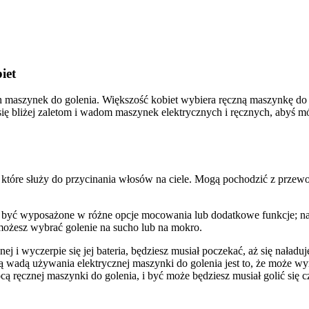
iet
h maszynek do golenia. Większość kobiet wybiera ręczną maszynkę do g
ię bliżej zaletom i wadom maszynek elektrycznych i ręcznych, abyś m
, które służy do przycinania włosów na ciele. Mogą pochodzić z przew
ą być wyposażone w różne opcje mocowania lub dodatkowe funkcje; na 
j możesz wybrać golenie na sucho lub na mokro.
j i wyczerpie się jej bateria, będziesz musiał poczekać, aż się naładu
ą wadą używania elektrycznej maszynki do golenia jest to, że może wy
mocą ręcznej maszynki do golenia, i być może będziesz musiał golić się