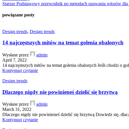
Starsze
Podstawowy przewodnik po metodach usuwania włosów dla 
powiązane posty
Design trends
,
Design trends
14 najczęstszych mitów na temat golenia obalonych
Wysłane przez
admin
April 7, 2022
14 najczęstszych mitów na temat golenia obalonych Jeśli chodzi o gole
Kontynuuj czytanie
Design trends
Dlaczego nigdy nie powinieneś dzielić się brzytwą
Wysłane przez
admin
March 31, 2022
Dlaczego nigdy nie powinieneś dzielić się brzytwą Dowiedz się, dla
Kontynuuj czytanie