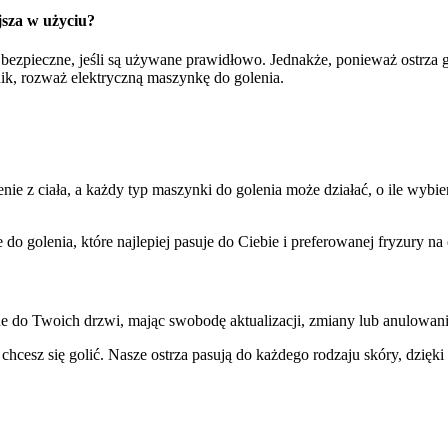
jsza w użyciu?
bezpieczne, jeśli są używane prawidłowo. Jednakże, ponieważ ostrza gol
ynnik, rozważ elektryczną maszynkę do golenia.
ie z ciała, a każdy typ maszynki do golenia może działać, o ile wybie
o golenia, które najlepiej pasuje do Ciebie i preferowanej fryzury na 
one do Twoich drzwi, mając swobodę aktualizacji, zmiany lub anulow
 chcesz się golić. Nasze ostrza pasują do każdego rodzaju skóry, dzię