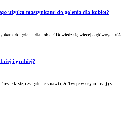
nego użytku maszynkami do golenia dla kobiet?
ynkami do golenia dla kobiet? Dowiedz się więcej o głównych róż...
ciej i grubiej?
 Dowiedz się, czy golenie sprawia, że Twoje włosy odrastają s...