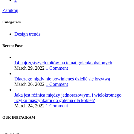
2
Zamknij
Categories
Design trends
Recent Posts
14 najczęstszych mitów na temat golenia obalonych
March 29, 2022
1 Comment
Dlaczego nigdy nie powinieneś dzielić się brzytwą
March 26, 2022
1 Comment
Jaka jest różnica między jednorazowymi i wielokrotnego
użytku maszynkami do golenia dla kobiet?
March 24, 2022
1 Comment
OUR INSTAGRAM