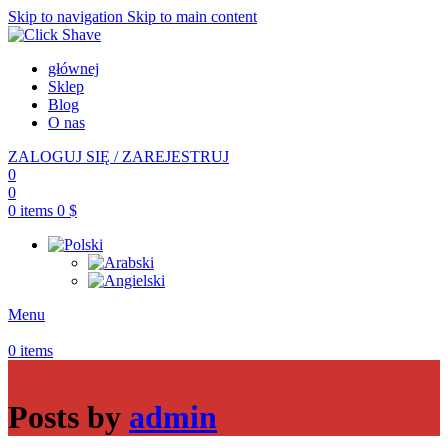
Skip to navigation
Skip to main content
głównej
Sklep
Blog
O nas
ZALOGUJ SIĘ / ZAREJESTRUJ
0
0
0
items
0
$
Menu
0
items
Posts by
admin