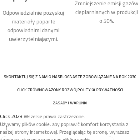
Zmniejszenie emisji gazów
cieplarnianych w produkcji
Odpowiedzialnie pozyskuj
o 50%.
materiały poparte
odpowiednimi danymi
uwierzytelniającymi.
SKONTAKTUJ SIĘ Z NAMI
O NAS
BLOG
NASZE ZOBOWIĄZANIE NA ROK 2030
CLICK ZRÓWNOWAŻONY ROZWÓJ
POLITYKA PRYWATNOŚCI
ZASADY I WARUNKI
Click
2023
Wszelkie prawa zastrzeżone.
Używamy plików cookie, aby poprawić komfort korzystania z
naszej strony internetowej. Przeglądając tę stronę, wyrażasz
zgodę na używanie przez nas plików cookie.