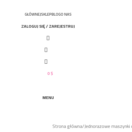
GŁÓWNEJ
SKLEP
BLOG
O NAS
ZALOGUJ SIĘ / ZAREJESTRUJ
0
$
MENU
Strona główna
Jednorazowe maszynki d