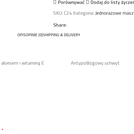
Porównywać
Dodaj do listy życze
SKU:
C24
Kategoria:
Jednorazowe maszy
Share:
OPIS
OPINIE (0)
SHIPPING & DELIVERY
z aloesem i witaminą E
Antypoślizgowy uchwyt
d
*