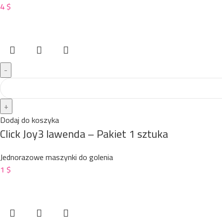
4
$
Dodaj do koszyka
Click Joy3 lawenda – Pakiet 1 sztuka
Jednorazowe maszynki do golenia
1
$