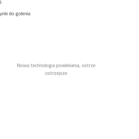
ń
nki do golenia
Nowa technologia powlekania, ostrze
ostrzejsze